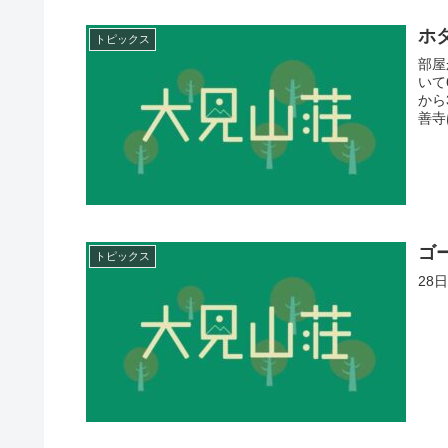
ホ
トピックス
部屋
いて
から
善寺
ゴ
トピックス
28