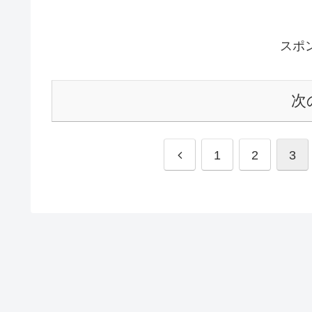
スポ
次
前
1
2
3
へ