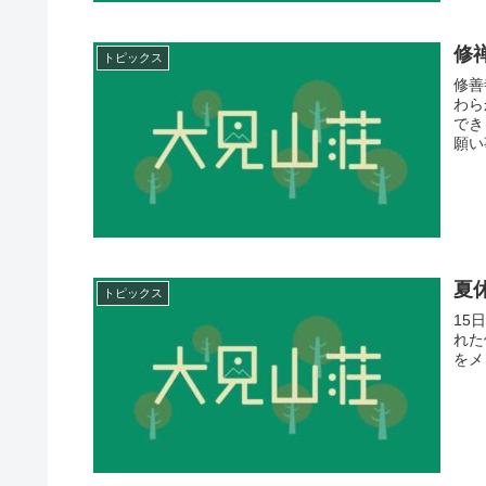
修
トピックス
修善
わら
でき
願い
夏
トピックス
15
れた
をメ