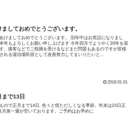
けましておめでとうございます。
あけましておめでとうございます。 旧年中はお世話になりまし
本年もよろしくお願い申し上げます 今年四月でようやく20年を迎
す。接客などでご指摘を受けるなどまだ問題もあるのですが皆様
される湯治場民宿として改善努力してまいりたいと...
2019.01.01
月まで13日
もので正月まで14日. 色々と慌ただしくなる季節。年末は23日正
1月第一週が空いております。ご予約はお早めに