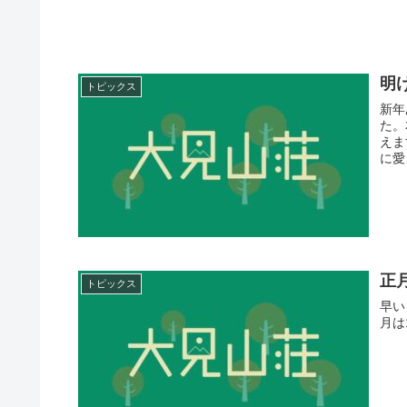
明
トピックス
新年
た。
えま
に愛
正
トピックス
早い
月は