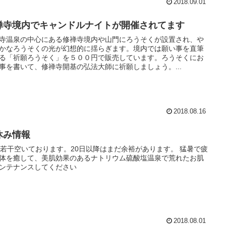
2018.09.01
禅寺境内でキャンドルナイトが開催されてます
寺温泉の中心にある修禅寺境内や山門にろうそくが設置され、や
かなろうそくの光が幻想的に揺らぎます。境内では願い事を直筆
る「祈願ろうそく」を５００円で販売しています。ろうそくにお
事を書いて、修禅寺開基の弘法大師に祈願しましょう。...
2018.08.16
休み情報
日若干空いております。20日以降はまだ余裕があります。 猛暑で疲
体を癒して、美肌効果のあるナトリウム硫酸塩温泉で荒れたお肌
ンテナンスしてください
2018.08.01