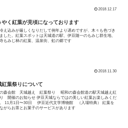
2018.12.17
うやく紅葉が見頃になっております
冷え込みが厳しくなりだして例年より遅めですが、木々も色づき
ました。紅葉スポットは天城道の駅、伊豆随一のもみじ群生地、
寺もみじ林の紅葉、温泉街、虹の郷です
2018.11.30
城紅葉祭りについて
の森会館 天城越え 紅葉祭り 昭和の森会館道の駅天城越え紅
り 開催のお知らせ 伊豆天城ならではの美しい紅葉お楽しみくだ
。 11月1日〜30日 伊豆近代文学博物館 （入場特典） 紅葉を
ながらお茶とお菓子のサービスがあります