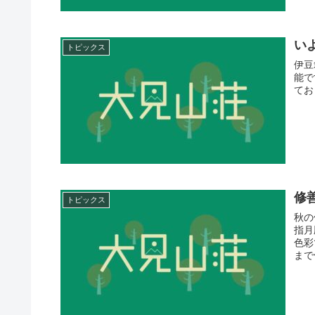
い
トピックス
伊豆
能で
てお
修
トピックス
秋の
指月
色彩
まで