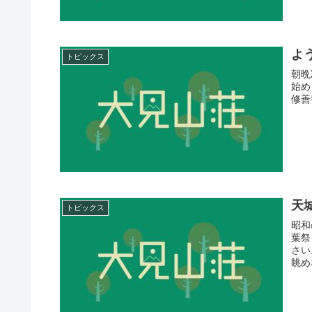
よ
トピックス
朝晩
始め
修善
天
トピックス
昭和
葉祭
さい
眺め