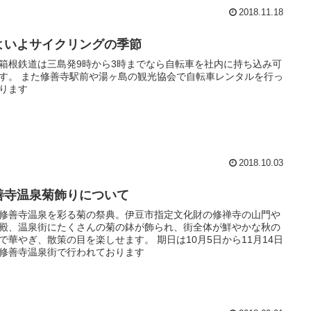
2018.11.18
よいよサイクリングの季節
箱根鉄道は三島発9時から3時までなら自転車を社内に持ち込み可
す。 また修善寺駅前や湯ヶ島の観光協会で自転車レンタルを行っ
ります
2018.10.03
善寺温泉菊飾りについて
修善寺温泉を彩る菊の祭典。伊豆市指定文化財の修禅寺の山門や
殿、温泉街にたくさんの菊の鉢が飾られ、街全体が鮮やかな秋の
で華やぎ、散策の目を楽しせます。 期日は10月5日から11月14日
修善寺温泉街で行われております