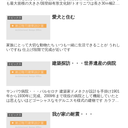
も最大規模の大きさ/国登録有形文化財/トオリニワは長さ30ｍ幅2.7
ｍに及ぶ土間通路、天窓から差し込む光と空間に圧倒されます
愛犬と住む
トピックス
家族にとって大切な動物たち いつも一緒に生活できることが うれし
いですね 仕上げ段階で完成が近いです
建築探訪・・・世界遺産の病院
トピックス
サンパウ病院・・・バルセロナ 建築家ドメネクが設計を手掛け1901
年から1930年に完成、2009年まで現役の病院として機能していたと
は思えないほどゴーシャスなモデルニスモ様式の建物です カラフル
なタイルやステンドガラス・モザイク画など飾ら...
我が家の耐震・・・
トピックス