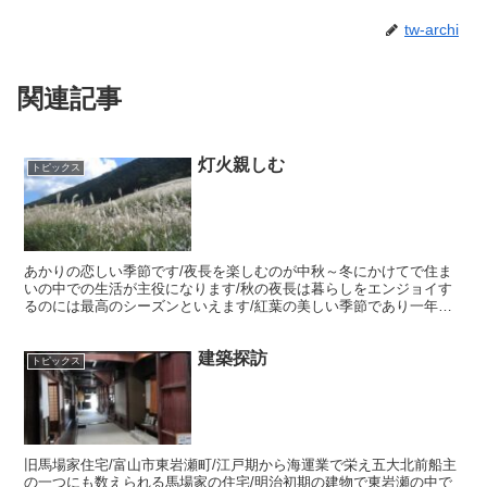
tw-archi
関連記事
灯火親しむ
トピックス
あかりの恋しい季節です/夜長を楽しむのが中秋～冬にかけてで住ま
いの中での生活が主役になります/秋の夜長は暮らしをエンジョイす
るのには最高のシーズンといえます/紅葉の美しい季節であり一年の
暮らしの実りの季節でもあります
建築探訪
トピックス
旧馬場家住宅/富山市東岩瀬町/江戸期から海運業で栄え五大北前船主
の一つにも数えられる馬場家の住宅/明治初期の建物で東岩瀬の中で