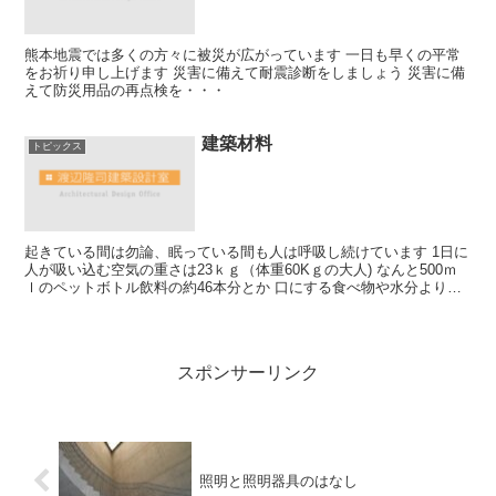
熊本地震では多くの方々に被災が広がっています 一日も早くの平常
をお祈り申し上げます 災害に備えて耐震診断をしましょう 災害に備
えて防災用品の再点検を・・・
建築材料
トピックス
起きている間は勿論、眠っている間も人は呼吸し続けています 1日に
人が吸い込む空気の重さは23ｋｇ（体重60Kｇの大人) なんと500ｍ
ｌのペットボトル飲料の約46本分とか 口にする食べ物や水分よりも
はるかに多くの空気が体の中に入ってきている...
スポンサーリンク
照明と照明器具のはなし