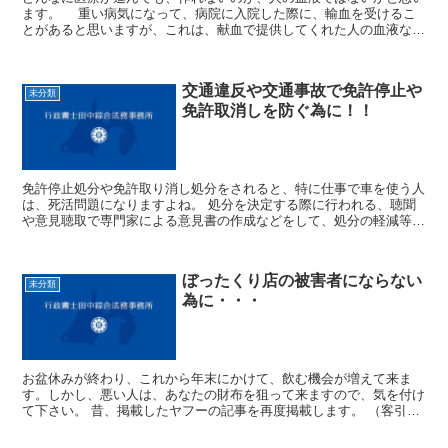
ます。 重い病気になって、病院に入院した際に、輸血を受けるこ
とがあると思いますが、これは、献血で提供してくれた人の血液なの
です。 逆に言えば、献血してくれる人が少なくなったり、いな
くなれば、医療行為を行う事ができなくなり、人の命を助けることが
できなくなります。 人の血液は、お金で買う事はできない、みな
交通違反や交通事故で免許停止や
さんの体の中にあります。 これから、少子高齢化で、さらに血
未分類
免許取消しを防ぐ為に！！
液が足りなくなって行きます。 是非、みなさんで、献血をして頂
ければと思います。
免許停止処分や免許取り消し処分をされると、特に仕事で車を使う人
は、死活問題になりますよね。 処分を決定する際に行われる、聴聞
や意見聴取で専門家による意見書の作成などをして、処分の軽減等の
お手伝いをすることができます。 聴聞や意見聴取が、処分が決まる
前の最後の砦であり、最後の自己弁護をする場所です。 1人で対応せ
ずに、行政書士などの専門家にご相談下さい。
ぼったくり店の被害者にならない
未分類
為に・・・
お盆休みが終わり、これから年末にかけて、飲む機会が増えて来ま
す。しかし、悪い人は、あなたの財布を狙って来ますので、気を付け
て下さい。 昔、掲載したヤフーの記事を再度掲載します。 （客引き
には絶対付いて行かないで下さい。１００％騙されます。）