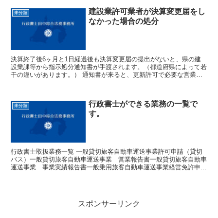
建設業許可業者が決算変更届をし
未分類
なかった場合の処分
決算終了後6ヶ月と1日経過後も決算変更届の提出がないと、県の建
設業課等から指示処分通知書が手渡されます。（都道府県によって若
干の違いがあります。） 通知書が来ると、更新許可で必要な営業の
沿革という書類の賞罰欄に書かないといけなくなり、経営事項審査の
点数にも影響してしまいます。 そして、この処分から3年以内にまた
同じような違反行為をすると営業停止処分となります。 ちなみに
行政書士ができる業務の一覧で
刑事罰も規定されていて、建設業法50条の６ヶ月以下の懲役、又
未分類
す。
は、100万円以下の罰金です。
行政書士取扱業務一覧 一般貸切旅客自動車運送事業許可申請（貸切
バス）一般貸切旅客自動車運送事業 営業報告書一般貸切旅客自動車
運送事業 事業実績報告書一般乗用旅客自動車運送事業経営免許申請
（タクシー）一般乗用旅客自動車運送事業 営業報告書一般...
スポンサーリンク