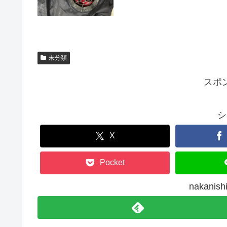
未分類
スポ
シ
X
Pocket
nakan