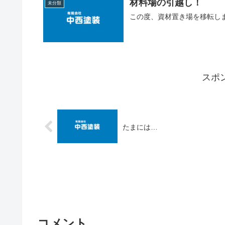
材料場の引越し！
未分類
この度、資材置き場を移転し
スポ
たまには…
コメント