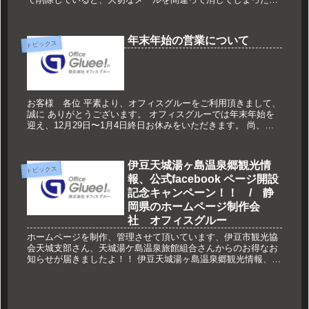
そんな覚えありませんか？ 実は、アウトルックエクスプレスの
メッセージル...
年末年始の営業について
トピックス
お客様 各位 平素より、オフィスグルーをご利用頂きまして、
誠に ありがとうございます。 オフィスグルーでは年末年始を
迎え、12月29日〜1月4日終日お休みをいただきます。 尚、緊
急のサーバー障害が発生した場合は、E-MAILにて対応させて
頂...
伊豆天城湯ヶ島温泉郷観光情
トピックス
報、公式facebook ページ開設
記念キャンペーン！！ / 静
岡県のホームページ制作会
社 オフィスグルー
ホームページを制作、管理させて頂いています、伊豆市観光協
会天城支部さん、天城湯ケ島温泉旅館組合さんからのお得なお
知らせが届きましたよ！！ 伊豆天城湯ヶ島温泉郷観光情報、公
式facebook ページ開設記念キャンペーン！！ なんと、いい
ね！を...