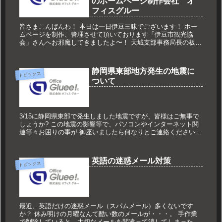
のホームページ制作会社 オ
フィスグルー
皆さまこんばんわ！ 本日は一日伊豆三昧でございます！ ホー
ムページを制作、管理させて頂いております「伊豆市観光協
会」さんへお邪魔してきましたよ〜！ 天城支部事務局長の板垣
さんは、BBQ、ケータリングの達人！何事も猪突猛進のアイデ
アマンでござ...
静岡県東部地方発生の地震に
トピックス
ついて
3/15に静岡県東部で発生しました地震ですが、皆様はご無事で
しょうか? この地震の影響等で、パソコンやインターネット関
連等々お困りの事が 御座いましたら何なりとご連絡ください。
info@gluee.jp 055-943-5290 また状況...
英語の迷惑メール対策
トピックス
最近、英語だけの迷惑メール（スパムメール）多くないです
か？ 休み明けの月曜なんて酷い数のメールが・・・。 手作業
で削除していると、大切なメールを間違って消してしまった！