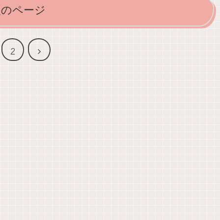
次のページ
次
2
へ